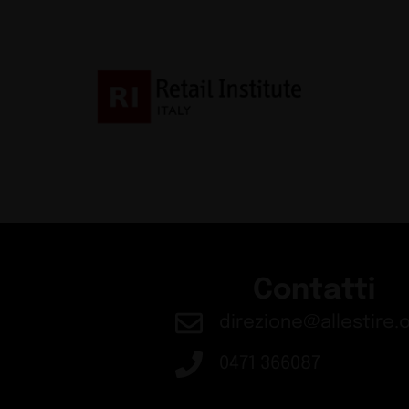
Contatti
direzione@allestire.o
0471 366087