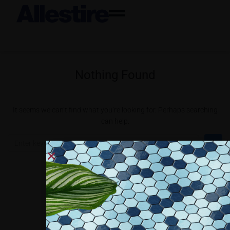
Nothing Found
It seems we can’t find what you’re looking for. Perhaps searching
can help.
Collaboriamo con