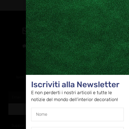
Contatti
direzione@allestire.online
0471 366087
Rimaniamo in contatto
Iscriviti alla nostra newsletter per ricevere tutti gli ultimi
Iscriviti alla Newsletter
aggiornamenti
E non perderti i nostri articoli e tutte le
notizie del mondo dell’interior decoration!
ISCRIVITI
Supportato dalla Provincia di Bolzano con ricerca