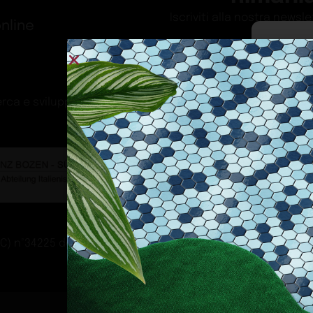
Iscriviti alla nostra newsl
nline
Per fornire 
e/o accedere 
permetterà d
rca e sviluppo Fascicolo n. 71.06.2024.00548 Provvedimento
sito. Non ac
caratteristic
18632/2024
Funziona
Preferen
Statistic
 n°34225 del 04.02.2008 – sped. in a.p. – 45% – D.L: 353/2003
Marketin
Gestisci serv