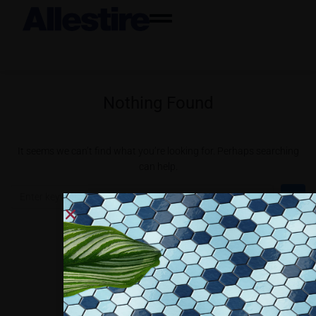
Nothing Found
It seems we can’t find what you’re looking for. Perhaps searching
can help.
Collaboriamo con