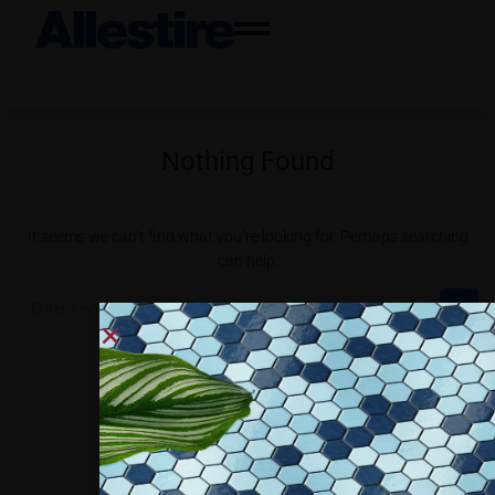
Nothing Found
It seems we can’t find what you’re looking for. Perhaps searching
can help.
Collaboriamo con