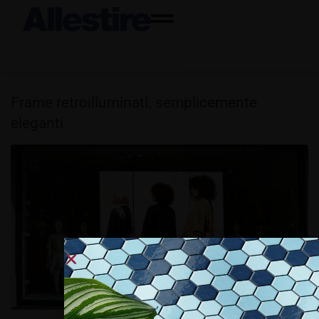
Frame retroilluminatI, semplicemente
eleganti