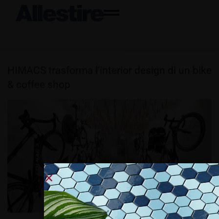
HIMACS trasforma l’interior design di un bike
& coffee shop