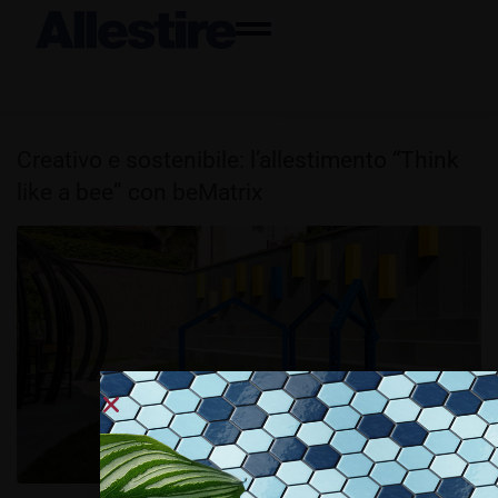
Creativo e sostenibile: l’allestimento “Think
like a bee” con beMatrix