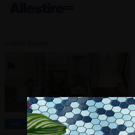
InkBath System
MORE