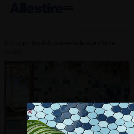
Il Gruppo Bardelli presenta le sue ultime
novità