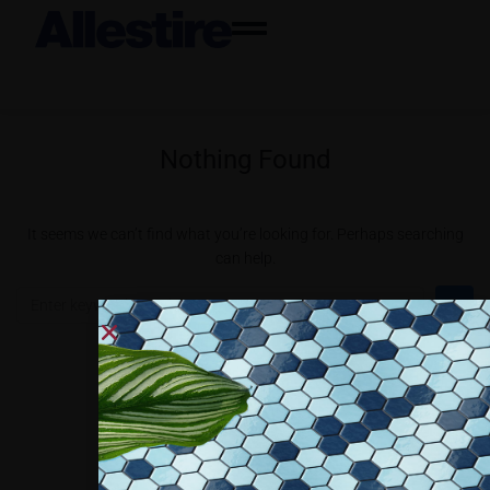
Nothing Found
It seems we can’t find what you’re looking for. Perhaps searching
can help.
Collaboriamo con