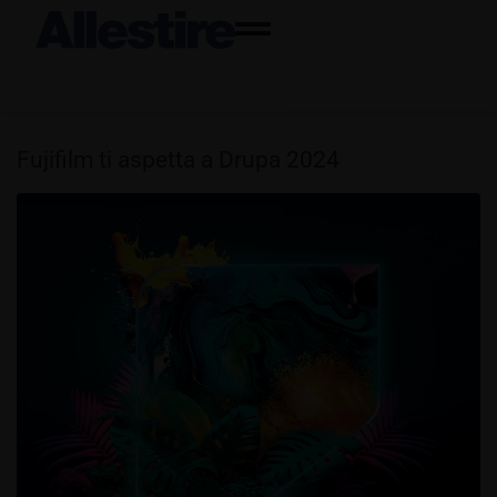
Fujifilm ti aspetta a Drupa 2024