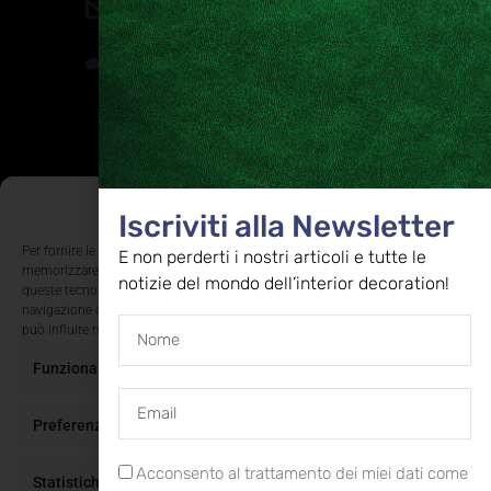
direzione@allestire.online
0471 366087
Rimaniamo in contatto
Iscriviti alla nostra newsletter per ricevere tutti gli ultimi
Gestisci Consenso Cookie
aggiornamenti
Iscriviti alla Newsletter
Per fornire le migliori esperienze, utilizziamo tecnologie come i cookie per
E non perderti i nostri articoli e tutte le
memorizzare e/o accedere alle informazioni del dispositivo. Il consenso a
notizie del mondo dell’interior decoration!
queste tecnologie ci permetterà di elaborare dati come il comportamento di
ISCRIVITI
navigazione o ID unici su questo sito. Non acconsentire o ritirare il consenso
può influire negativamente su alcune caratteristiche e funzioni.
Funzionale
Sempre attivo
Supportato dalla Provincia di Bolzano con ricerca
e sviluppo Fascicolo n. 71.06.2024.00548
Provvedimento concessivo: decreto del
Preferenze
12.11.2024, n. 18632/2024
Acconsento al trattamento dei miei dati come
Statistiche