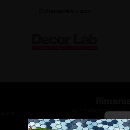
Collaboriamo con
Rimani
Iscriviti alla nostra newsl
nline