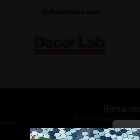
Collaboriamo con
Rimani
Iscriviti alla nostra newsl
nline