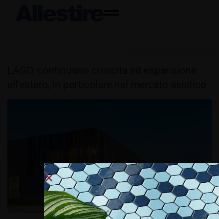
LAGO, continuano crescita ed espansione
all’estero, in particolare nel mercato asiatico