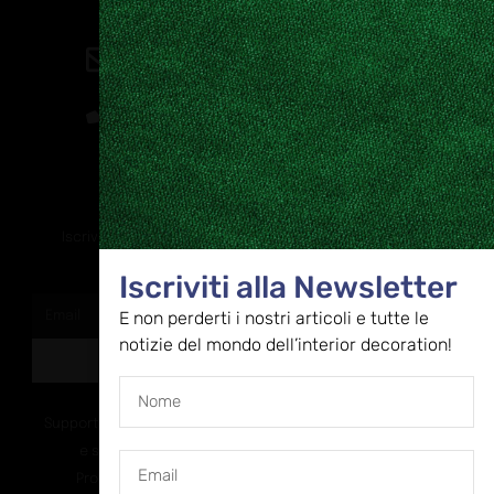
Contatti
direzione@allestire.online
0471 366087
Rimaniamo in contatto
Iscriviti alla nostra newsletter per ricevere tutti gli ultimi
aggiornamenti
Iscriviti alla Newsletter
E non perderti i nostri articoli e tutte le
notizie del mondo dell’interior decoration!
ISCRIVITI
Supportato dalla Provincia di Bolzano con ricerca
e sviluppo Fascicolo n. 71.06.2024.00548
Provvedimento concessivo: decreto del