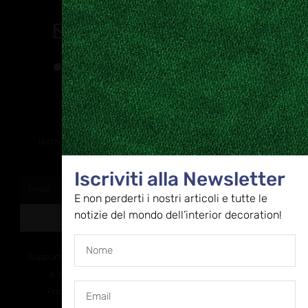
Contatti
direzione@allestire.online
0471 366087
Rimaniamo in contatto
Iscriviti alla nostra newsletter per ricevere tutti gli ultimi
aggiornamenti
Iscriviti alla Newsletter
E non perderti i nostri articoli e tutte le
notizie del mondo dell’interior decoration!
ISCRIVITI
Supportato dalla Provincia di Bolzano con ricerca
e sviluppo Fascicolo n. 71.06.2024.00548
Provvedimento concessivo: decreto del