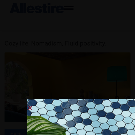
Cozy life, Nomadism, Fluid positivity.
MORE