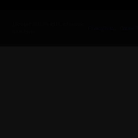
Copyright 2026 © tutti i diritti riservati
Privacy Policy
|
Cookie P
a Ki6-Editori