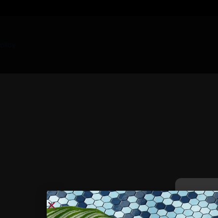
olicy
Per fornire 