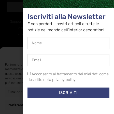
ISCRIVITI
Iscriviti alla Newsletter
Supportato dalla Provincia di Bolzano con ricerca
E non perderti i nostri articoli e tutte le
e sviluppo Fascicolo n. 71.06.2024.00548
notizie del mondo dell’interior decoration!
Provvedimento concessivo: decreto del
12.11.2024, n. 18632/2024
Gestisci Consenso Cookie
Per fornire le migliori esperienze, utilizziamo tecnologie come i cookie per
Iscrizione degli Operatori di Comunicazione (ROC)
memorizzare e/o accedere alle informazioni del dispositivo. Il consenso a
Acconsento al trattamento dei miei dati come
queste tecnologie ci permetterà di elaborare dati come il comportamento di
n°34225 del 04.02.2008 – sped. in a.p. – 45% – D.L:
navigazione o ID unici su questo sito. Non acconsentire o ritirare il consenso
descritto nella privacy policy
353/2003 (conv. in L.27/02/04 n.46) – Art.1,coma 1
può influire negativamente su alcune caratteristiche e funzioni.
Funzionale
Sempre attivo
ISCRIVITI
Copyright 2026 © tutti i diritti riservati a Ki6-Editori
Preferenze
Priv