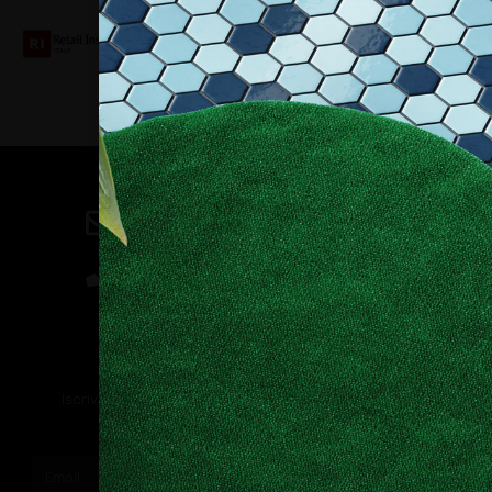
Contatti
direzione@allestire.online
0471 366087
Rimaniamo in contatto
Iscriviti alla nostra newsletter per ricevere tutti gli ultimi
aggiornamenti