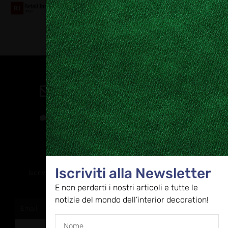
Contatti
direzione@allestire.online
0471 366087
Rimaniamo in contatto
Iscriviti alla Newsletter
Iscriviti alla nostra newsletter per ricevere tutti gli ultimi
aggiornamenti
E non perderti i nostri articoli e tutte le
notizie del mondo dell’interior decoration!