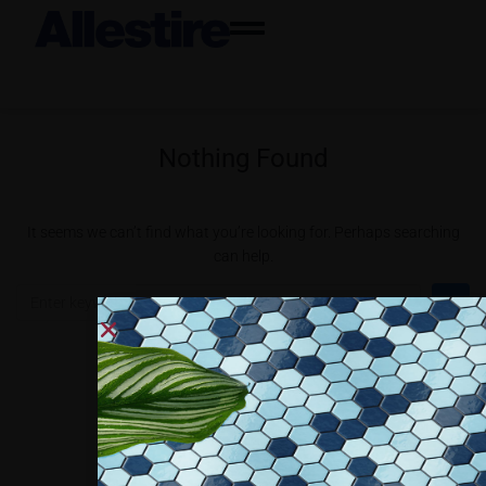
Nothing Found
It seems we can’t find what you’re looking for. Perhaps searching
can help.
Collaboriamo con