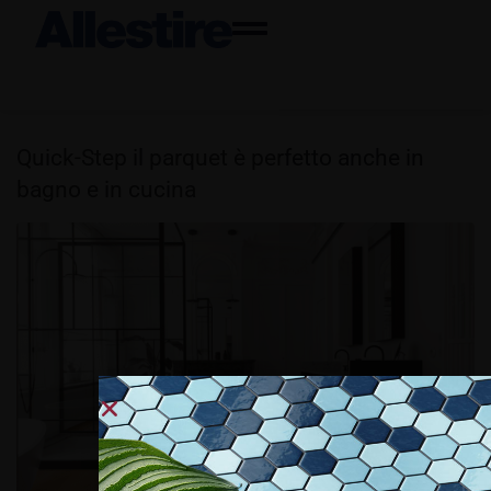
Quick-Step il parquet è perfetto anche in
bagno e in cucina