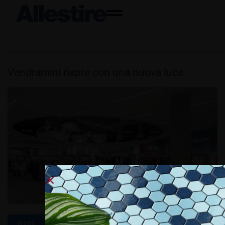
Vendramini riapre con una nuova luce
MORE