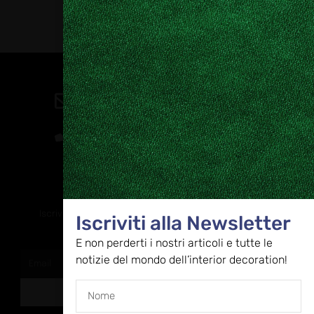
Contatti
direzione@allestire.online
0471 366087
Rimaniamo in contatto
Iscriviti alla nostra newsletter per ricevere tutti gli ultimi
Iscriviti alla Newsletter
aggiornamenti
E non perderti i nostri articoli e tutte le
notizie del mondo dell’interior decoration!
ISCRIVITI