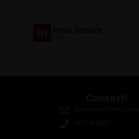
Contatti
direzione@allestire.o
0471 366087