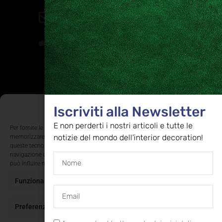
Contatti
direzione@allestire.online
0471 366087
Rimaniamo in contatto
Iscriviti alla nostra newsletter per ricevere tutti gli ultimi
Gestisci Consenso Cookie
Iscriviti alla Newsletter
aggiornamenti
E non perderti i nostri articoli e tutte le
Per fornire le migliori esperienze, utilizziamo tecnologie come i cookie per
notizie del mondo dell’interior decoration!
memorizzare e/o accedere alle informazioni del dispositivo. Il consenso a
queste tecnologie ci permetterà di elaborare dati come il comportamento di
ISCRIVITI
navigazione o ID unici su questo sito. Non acconsentire o ritirare il consenso
può influire negativamente su alcune caratteristiche e funzioni.
Funzionale
Sempre attivo
Supportato dalla Provincia di Bolzano con ricerca
e sviluppo Fascicolo n. 71.06.2024.00548
Provvedimento concessivo: decreto del
Preferenze
12.11.2024, n. 18632/2024