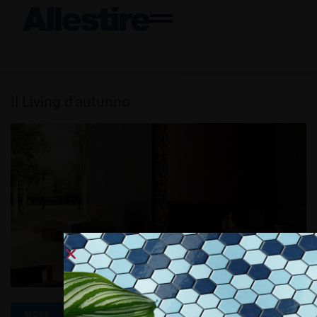
Il Living d’autunno
MORE