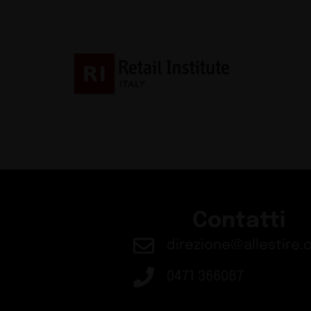
Contatti
direzione@allestire.o
0471 366087