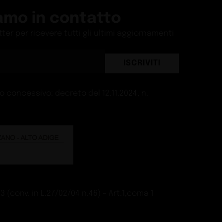
Guide
M - villa a Riccione
Guide
lità dell‘aria
ide