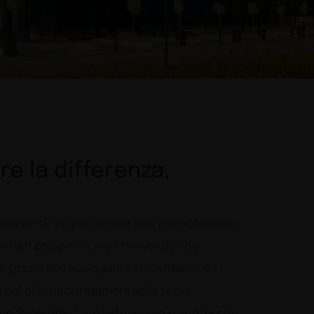
e la differenza,
li ambienti, sia per donare una connotazione
ntivo del prospetto, ma sta avendo una
 grazie alle sue qualità insostituibili ed
e dal classico, intramontabile vetro
gton SuperGrey™, un vetro grigio scuro, la cui