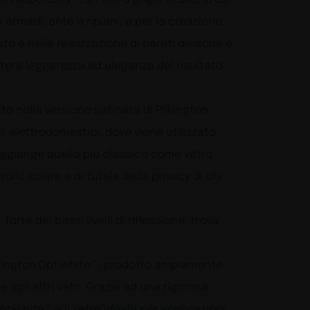
 armadi, ante e ripiani, e per la creazione
o è nella realizzazione di pareti divisorie e
tere leggerezza ed eleganza del risultato
to nella versione satinata di Pilkington
li elettrodomestici, dove viene utilizzato
i aggiunge quello più classico come vetro
ollo solare e di tutela della privacy di chi
forte dei bassi livelli di riflessione, trova
ilkington Optiwhite™, prodotto ampiamente
agli altri vetri. Grazie ad una rigorosa
tiwhite™ è il vetro ideale per applicazioni