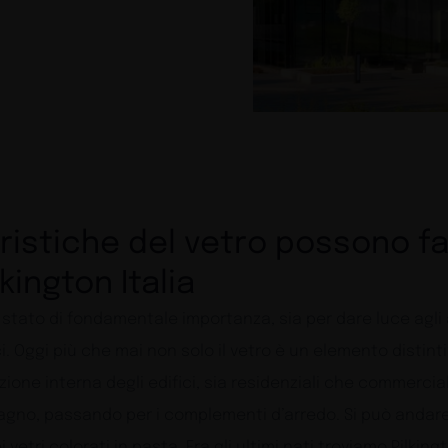
ristiche del vetro possono far
kington Italia
re stato di fondamentale importanza, sia per dare luce ag
ci. Oggi più che mai non solo il vetro è un elemento disti
ne interna degli edifici, sia residenziali che commerciali,
l bagno, passando per i complementi d’arredo. Si può andar
 vetri colorati in pasta. Fra gli ultimi nati troviamo Pilkin