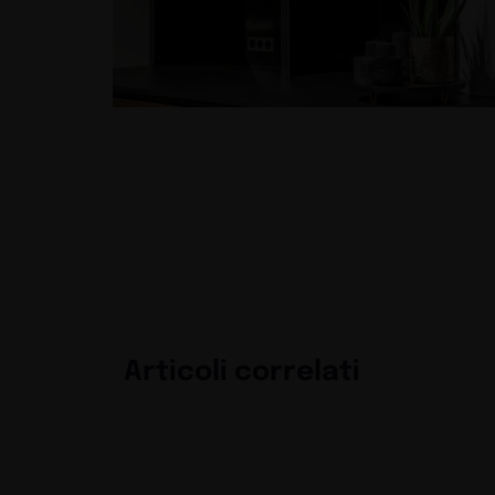
Articoli correlati
La materia come li
Exhibit
Guide