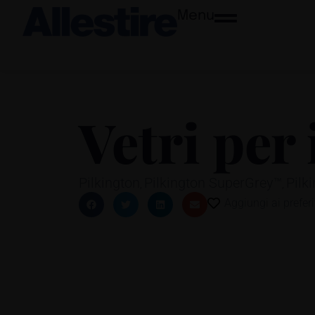
Menu
Vetri per 
Pilkington
Pilkington SuperGrey™
Pilk
,
,
Aggiungi ai preferi