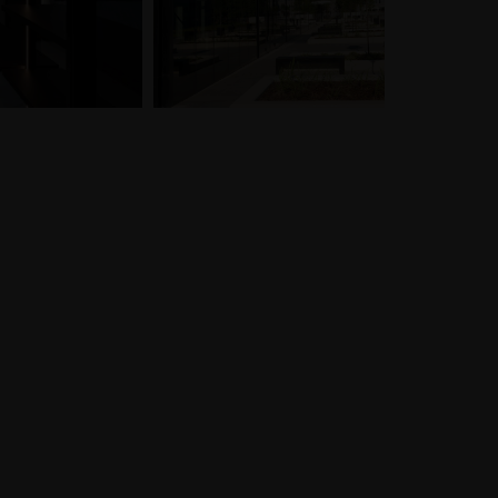
enze retail su misura
Guide