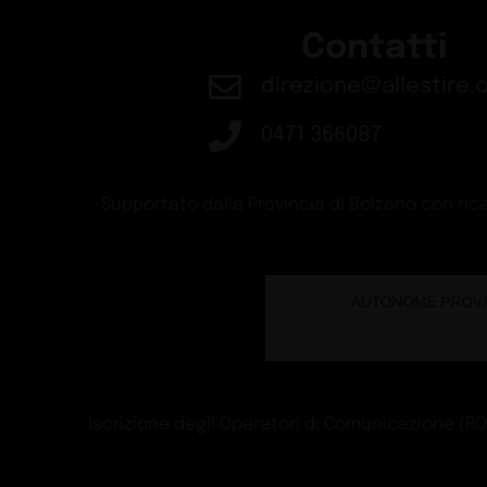
Design
Guide
Schiffini presenta B
Design
Guide
LX Hausys a EuroS
Exhibit
Guide