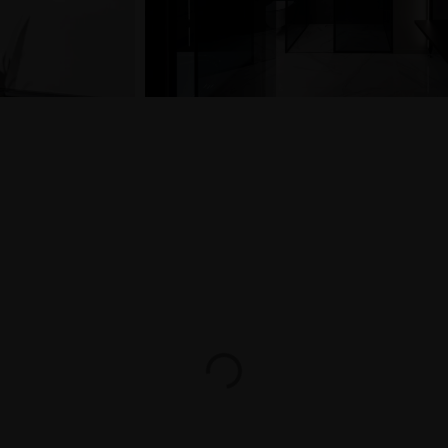
nguaggio
Esperi
Exhibit