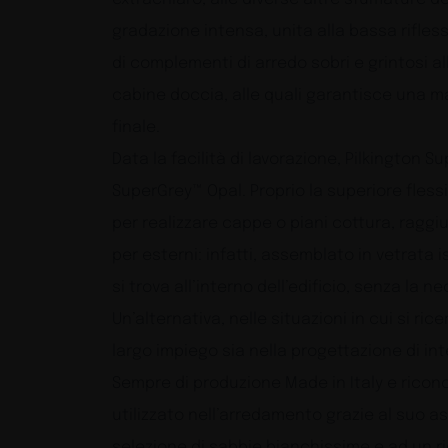
gradazione intensa, unita alla bassa rifless
di complementi di arredo sobri e grintosi al
cabine doccia, alle quali garantisce una m
finale.
Data la facilità di lavorazione, Pilkington
SuperGrey™ Opal. Proprio la superiore flessi
per realizzare cappe o piani cottura, raggiu
per esterni: infatti, assemblato in vetrata i
si trova all’interno dell’edificio, senza la n
Un’alternativa, nelle situazioni in cui si rice
largo impiego sia nella progettazione di inte
Sempre di produzione Made in Italy e ricon
utilizzato nell’arredamento grazie al suo a
selezione di sabbie bianchissime e ad un rig