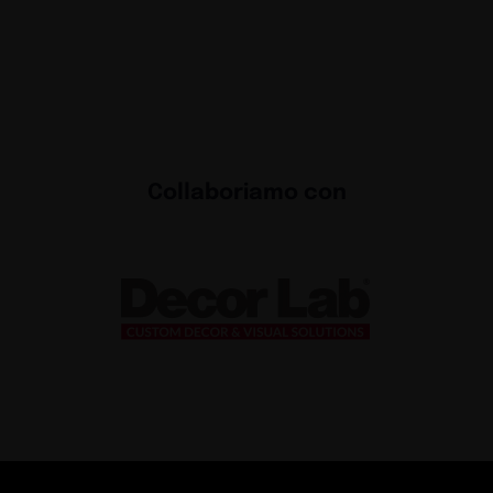
 per il
Exhibi
chiama
Exhibit
e
Reinv
con la
Exhibit
ad Oslo
Il sis