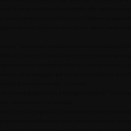
ione, lo rende particolarmente adatto alla realizzazione di
lo stesso tempo. Un suo utilizzo particolarmente apprezzat
aggiore privacy rispetto al vetro chiaro, senza compromet
 SuperGrey™ può essere temprato e curvato, smaltato o forni
bilità di processo lo rende il vetro perfetto nel campo deg
ngendo elevati standard qualitativi. A tutti questi usi, s
solante, viene impiegato per le sue caratteristiche di contr
ecessità di installare tende o oscuranti.
rca un vetro grigio chiaro, è Pilkington Optifloat™ Grey che, 
rni, che nell’utilizzo in facciata.
osciuto come il miglior vetro extrachiaro sul mercato è P
spetto neutro e all’assenza della colorazione verde comune 
ido controllo durante il processo produttivo, Pilkington Op