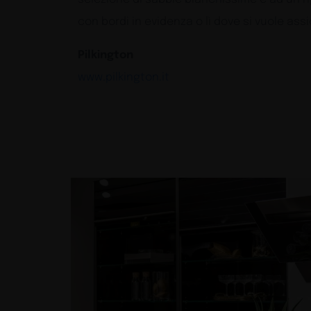
con bordi in evidenza o lì dove si vuole as
Pilkington
www.pilkington.it