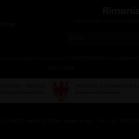
Exhibit
aia
Villa 
Design
hop 2026
La qua
Tech
Gu