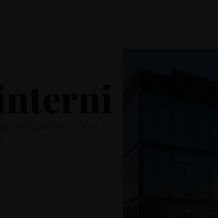
interni
ington SuperGrey™ Opal
ti