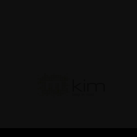
t design: non
teli stand...
Guide
enting Fairs Disegnare
 luce
Guide
tema cresce