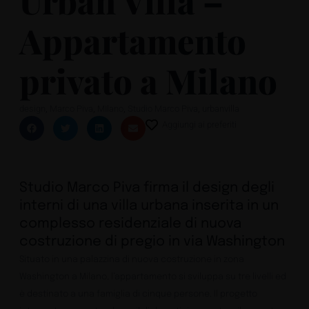
Urban Villa –
Appartamento
privato a Milano
,
,
,
,
design
Marco Piva
MIlano
Studio Marco Piva
urbanvilla
Aggiungi ai preferiti
Studio Marco Piva firma il design degli
interni di una villa urbana inserita in un
complesso residenziale di nuova
costruzione di pregio in via Washington
Situato in una palazzina di nuova costruzione in zona
Washington a Milano, l’appartamento si sviluppa su tre livelli ed
è destinato a una famiglia di cinque persone. Il progetto