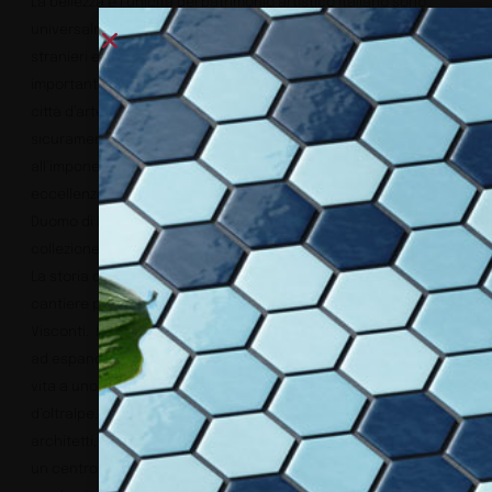
La bellezza e l’unicità del patrimonio artistico italiano sono
universalmente riconosciute. Ogni anno milioni di turisti
stranieri e italiani si spostano per riuscire a visitare le più
importanti opere artistiche sul nostro territorio. Milano, storica
città d’arte e sede di innumerevoli luoghi d’attrazione, deve
sicuramente parte della sua fama nel mondo
all’imponente Duomo, che da oltre seicento anni è simbolo di
eccellenza nelle arti figurative e architettoniche. Proprio al
Duomo di Milano, Tecnografica ha scelto di dedicare un’intera
collezione di carta da parati.
La storia del Duomo di Milano inizia nel 1386 con l’avvio del
cantiere per volontà dell’allora Signore di Milano, Gian Galeazzo
Visconti. Il grande sogno di Gian Galeazzo era quella di riuscire
ad espandere la propria signoria nel nord della penisola, dando
vita a uno Stato in grado di competere con le monarchie
d’oltralpe. Per questo motivo riunì intorno al cantiere del Duomo
architetti, ingegneri, scultori da tutta Europa, che resero Milano
un centro di grande fermento artistico, capace di dialogare