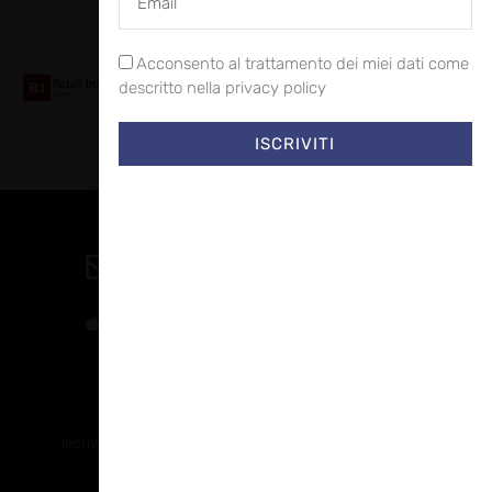
Collaboriamo con
Acconsento al trattamento dei miei dati come
descritto nella privacy policy
ISCRIVITI
Contatti
direzione@allestire.online
0471 366087
Rimaniamo in contatto
Iscriviti alla nostra newsletter per ricevere tutti gli ultimi
aggiornamenti