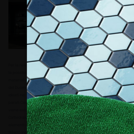
Per la realizzazione di questa collezione, Tecnografica ha avuto
la possibilità di lasciarsi ispirare dalle esclusive raccolte di
materiali e documenti conservate dalla Veneranda Fabbrica
del Duomo, che vanta nel suo Archivio anche tutti i progetti
ideati nei secoli e poi mai realizzati. La carta da
parati Candoglia si rifà alla località piemontese dalle cui cave
viene estratto da oltre sei secoli il pregiato marmo rosa per la
Cattedrale, mentre Guglie ha per protagonisti gli omonimi
elementi architettonici che hanno reso il profilo del Duomo di
Milano inconfondibile. Nel mondo, solo il Duomo può vantarne