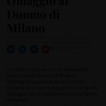
Omaggio al
Duomo di
Milano
,
,
,
,
Candoglia
Duomo
Meneghino
Navata Celeste Tecnografica
,
,
tecnografica
Tibaldi
Veneranda Fabbrica del Duomo di Milano
Aggiungi ai preferiti
In collaborazione con la Veneranda
Fabbrica del Duomo di Milano,
Tecnografica presenta un’inedita
collezione di carta da parati che rende
omaggio allo straordinario Monumento
milanese.