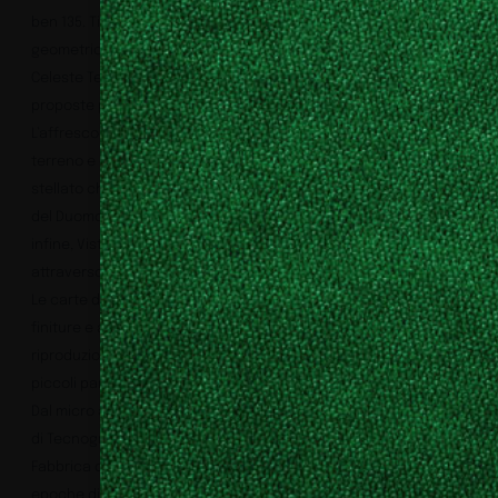
ben 135. Tibaldi e Meneghino replicano le splendide decorazioni
geometriche dei pavimenti, mentre con Navata
Celeste Tecnografica ha voluto omaggiare una delle tante
proposte pittoriche studiate per il Duomo, ma mai realizzate.
L’affresco avrebbe simboleggiato la continuità tra il mondo
terreno e quello celeste, e vede protagonista un luminoso cielo
stellato che fa da sfondo alle iconiche guglie. Con I Quaderni
del Duomo ammiriamo pagine di schizzi e disegni progettuali;
infine, Vista Duomo mostra uno scorcio mozzafiato dall’alto
attraverso un’antica foto d’epoca.
Le carte da parati di Tecnografica sono disponibili in tutte le
finiture e adattabili nelle dimensioni ad ogni esigenza. La
riproduzione in alta definizione consente di ammirare tutti i più
piccoli particolari.
Dal micro al macro, dai dettagli alle vedute d’insieme, il viaggio
di Tecnografica all’interno dell’Archivio della Veneranda
Fabbrica del Duomo di Milano porta indietro nel tempo, in
epoche di grande fermento artistico, che hanno contribuito