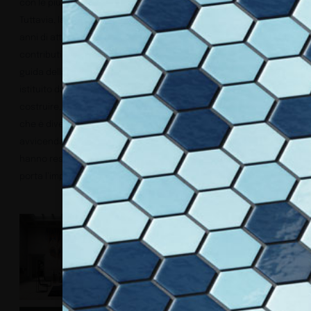
con le più influenti corti europee dell’epoca.
Tuttavia, la storia del Duomo di Milano non si esaurisce nei primi
anni di attività del cantiere, ma prosegue arricchendosi dei
contributi artistici di tutti i secoli successivi, sempre sotto la
guida della Veneranda Fabbrica del Duomo di Milano, ente
istituito da Gian Galeazzo Visconti nel 1387 per progettare,
costruire, e successivamente conservare e valorizzare quello
che è diventato il simbolo di Milano nel mondo. L’alternarsi e
avvicendarsi di così tante maestranze italiane e straniere
hanno reso il Duomo un’opera corale unica nel suo genere, che
porta l’impronta di numerosi stili e artisti.