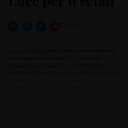
Luce per il retail
,
,
,
Donald Judd
Miozzi
Parisotto + Formenton Architetti
,
Rocchetto Binario
Rocchetto Maxi O
Aggiungi ai preferiti
Luce protagonista nella nuova fashion
boutique multibrand di Treviso su
progetto di Parisotto + Formenton
Architetti Photo Credits: Pietro Savorelli
Il progetto per la boutique multibrand “Miozzi” nasce
dall’obiettivo di creare uno spazio architettonico affascinante
e luminoso che comunica con la città attraverso le grandi
vetrate, che lasciano l’allestimento e la attività interne
dialogare con l’esterno: tutto il negozio si fa vetrina.
Lo spazio è sviluppato su tre livelli distinti, ognuno dei quali
presenta una colorazione neutra di base che si schiarisce man