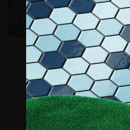
Le tonalità luminose e le geometrie creano un gioco di luci e
ombre che valorizza ogni dettaglio, arricchendo l’atmosfera di
ogni piano. La luce, qui, non è solo elemento funzionale ma
parte integrante di un’esperienza che sorprende e affascina.
Per l’illuminazione generale sono stati selezionati gli spot
orientabili a semi-incasso Rocchetto Maxi O, caratterizzati da
elevate performance luminose, grazie alla sorgente da 18W ad
alta resa cromatica, pur mantenendo dimensioni contenute: 55
mm di diametro.
A questi si aggiungono i corpi illuminanti a soffitto della serie