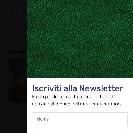
https://www.studioparisottoeformenton.it
www.qu-lighting.com
Articoli correlati
Novità per i
Pareti divisorie
pavimenti
e attrezzate
vinilici Dickson
Boiserie P1
Buyers
Guide
Buyers
Guide
Iscriviti alla Newsletter
E non perderti i nostri articoli e tutte le
notizie del mondo dell’interior decoration!