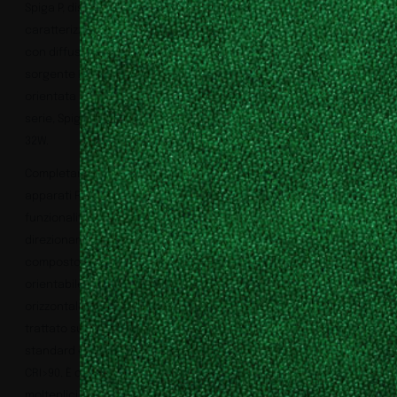
Spiga P, disegnati da Parisotto + Formenton Architetti,
caratterizzati da un corpo e una base di fissaggio in alluminio,
con diffusore in polimero ottico satinato. Dispongono di una
sorgente LED con emissione a 360° ad alta resa cromatica e
orientata orizzontalmente. A differenza degli altri elementi della
serie, Spiga P è presentata in una configurazione doppia con
32W.
Completano il sistema di illuminazione dello store Miozzi gli
apparati Rocchetto Binario che offrono eleganza ed elevata
funzionalità grazie alla semplicità e precisione di
direzionamento del fascio luminoso. Rocchetto Binario è
composto, infatti, da una testa cilindrica di diametro Ø35 mm
orientabile di 360° lungo l’asse verticale e 90° lungo l’asse
orizzontale. Il corpo lampada è realizzato in alluminio tornito e
trattato superficialmente al fine di ottenere molteplici finiture
standard e su misura. Ideato per raggiungere fino a 9W con un
CRI>90. È disponibile con cinque differenti ottiche per ottenere
molteplici scenografie.