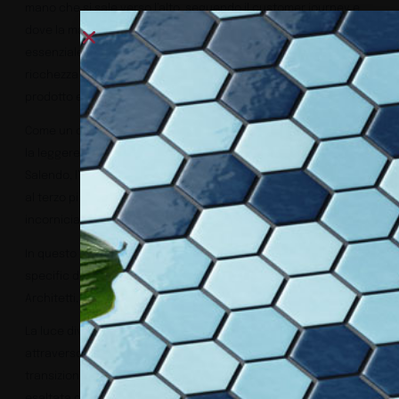
mano che si sale verso l’alto, seguendo il customer journey e
dove la matericità più spiccata delle superfici si va facendo più
essenziale e rarefatta salendo di piano in piano. La grande
ricchezza dei materiali selezionati fa da palcoscenico per il
prodotto esposto.
Come un climax, la narrazione al piano terra vede la fusione tra
la leggerezza degli elementi di design con la funzionalità.
Salendo, l’atmosfera si fa più luminosa e scultorea, culminando
al terzo piano, dove le strutture ispirate a Donald Judd
incorniciano le collezioni in spazi definiti e luminosi.
In questo contesto si inserisce l’intervento illuminotecnico site
specific di QU, fortemente voluto da Parisotto + Formenton
Architetti, che ha curato il progetto.
La luce diventa anch’essa protagonista, guidando i visitatori
attraverso un’esperienza visiva e sensoriale unica. La graduale
transizione cromatica, dal grigio scuro al bianco luminoso, è
esaltata da un’illuminazione studiata per mettere in risalto la