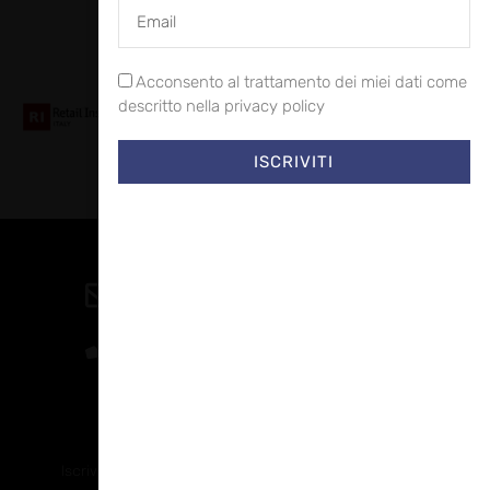
Collaboriamo con
Acconsento al trattamento dei miei dati come
descritto nella privacy policy
ISCRIVITI
Contatti
direzione@allestire.online
0471 366087
Rimaniamo in contatto
Iscriviti alla nostra newsletter per ricevere tutti gli ultimi