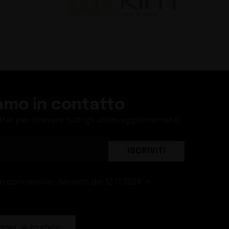
 luce
Guide
tema cresce
Guide
M - villa a Riccione
Guide