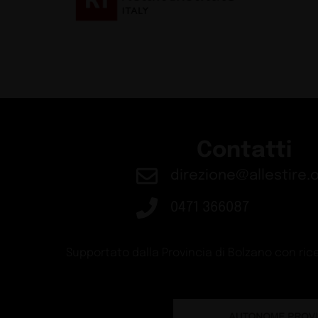
Buyers
Guide
Stazione di Skøyen 
Design
Guide
Schiffini presenta B
Design
Guide