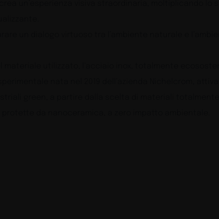
ea un’esperienza visiva straordinaria, moltiplicando lo s
alizzante.
re un dialogo virtuoso tra l’ambiente naturale e l’ambient
l materiale utilizzato, l’acciaio inox, totalmente ecososten
 sperimentale nata nel 2019 dell’azienda Nichelcrom, attiv
triali green, a partire dalla scelta di materiali totalmente 
ni protette da nanoceramica, a zero impatto ambientale.