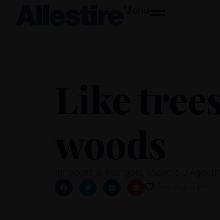
Menu
Like trees
woods
Innocenti & Mangoni
Michele D’Agosti
,
Aggiungi ai preferi