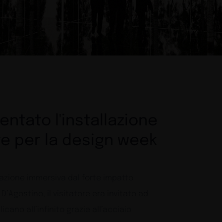
ntato l'installazione
e per la design week
azione immersiva dal forte impatto
’Agostino, il visitatore era invitato ad
icano all’infinito grazie all’acciaio