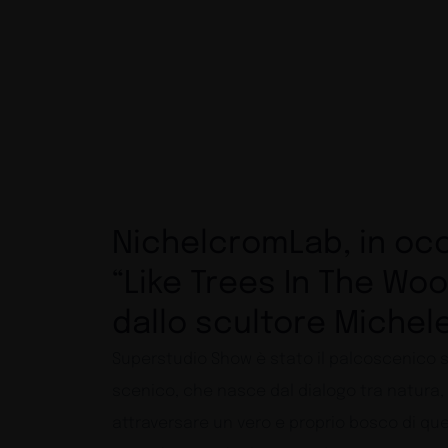
NichelcromLab, in occ
“Like Trees In The Wo
dallo scultore Michel
Superstudio Show è stato il palcoscenico s
scenico, che nasce dal dialogo tra natura, m
attraversare un vero e proprio bosco di querce