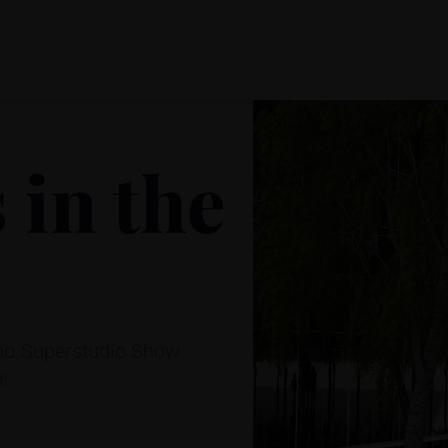
 in the
no
Superstudio Show
,
ti