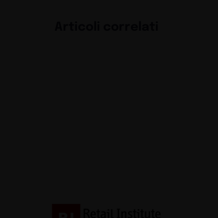
Articoli correlati
La materia come li
Exhibit
Guide
Nuovo food con vista
Brenner Outlet
Exhibit
Guide
Confort e benesser