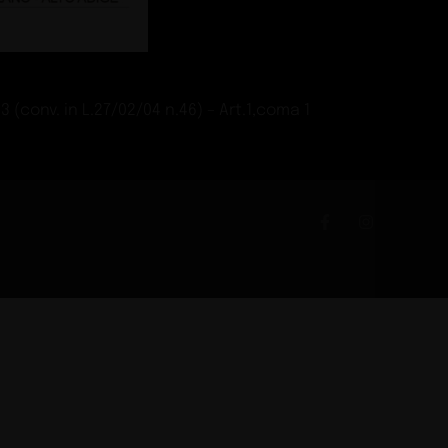
lità dell‘aria
ide
- showroom a Milano
Guide
enti AI per progettare
ide