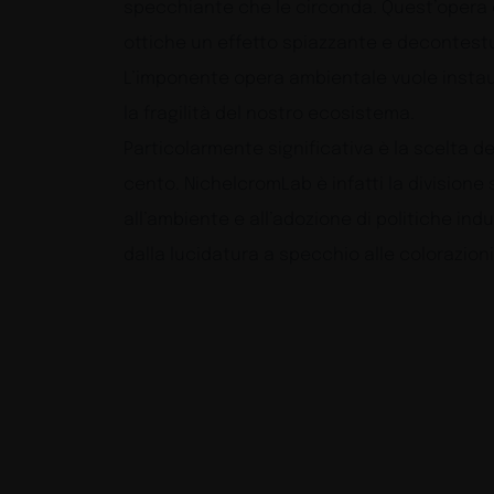
specchiante che le circonda. Quest’opera cr
ottiche un effetto spiazzante e decontestu
L’imponente opera ambientale vuole instaura
la fragilità del nostro ecosistema.
Particolarmente significativa è la scelta de
cento. NichelcromLab è infatti la divisione
all’ambiente e all’adozione di politiche indus
dalla lucidatura a specchio alle colorazio