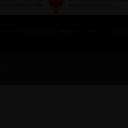
hop 2026
La qua
Tech
Gu
r il bagno
Nabè 
Design
, we
Strum
Tech
Gu