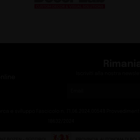
con la
Exhibit
ad Oslo
Il sis
Exhibit
aia
Villa 
Design