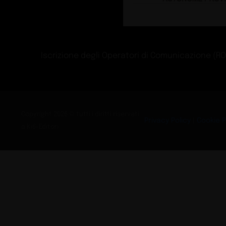
LX Hausys a EuroS
Exhibit
Guide
Libera creatività pe
Buyers
Guide
We dream in colour
celebrate craft