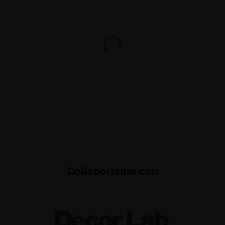
nguaggio
Esperi
Exhibit
 per il
Exhibi
chiama
Exhibit
e
Reinv