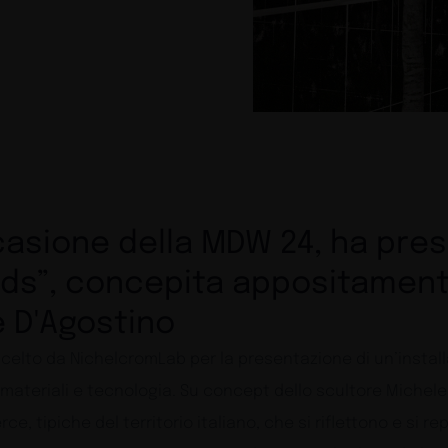
asione della MDW 24, ha prese
ods”, concepita appositament
e D'Agostino
celto da NichelcromLab per la presentazione di un’install
ateriali e tecnologia. Su concept dello scultore Michele D
, tipiche del territorio italiano, che si riflettono e si repl