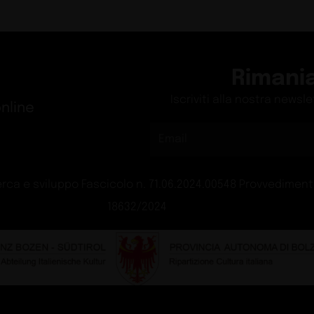
ad Oslo
Il sis
Exhibit
aia
Villa 
Design
hop 2026
La qua
Tech
Gu