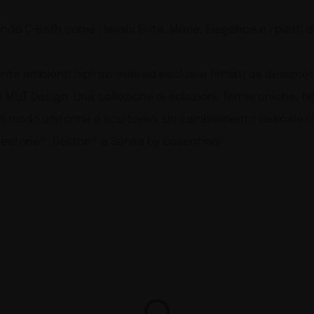
ondo C•Bath come i lavabi Evita, Marie, Elegance e i piatti
ta ambienti ispirazionali ed esclusivi firmati da designe
e MUT Design. Una collezione di soluzioni, forme uniche, t
n modo uniforme e scultoreo. Un cambiamento radicale che 
 Silestone®, Dekton® e Sensa by Cosentino®.