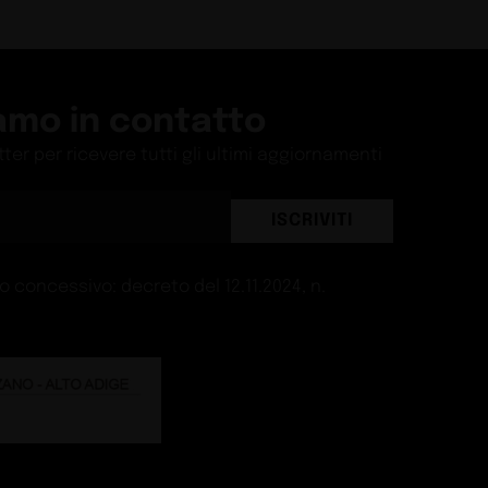
tema cresce
Guide
M - villa a Riccione
Guide
lità dell‘aria
ide