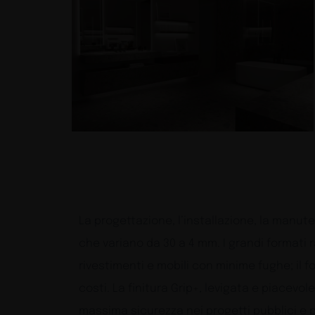
La progettazione, l’installazione, la manute
che variano da 30 a 4 mm. I grandi formati r
rivestimenti e mobili con minime fughe; il fo
costi. La finitura Grip+, levigata e piacevol
massima sicurezza nei progetti pubblici e pr