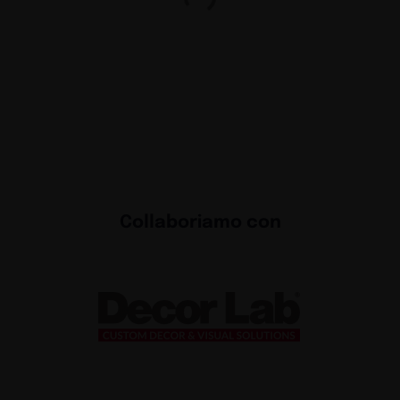
nguaggio
Esperi
Exhibit
 per il
Exhibi
chiama
Exhibit
e
Reinv
con la
Exhibit