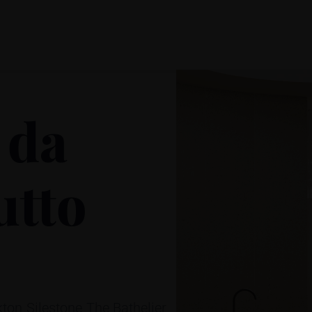
 da
utto
kton
Silestone
The Bathelier
,
,
,