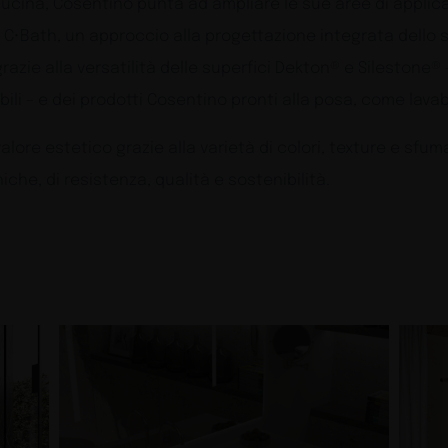
ucina, Cosentino punta ad ampliare le sue aree di applica
C•Bath, un approccio alla progettazione integrata dello s
grazie alla versatilità delle superfici Dekton® e Silestone® 
ili – e dei prodotti Cosentino pronti alla posa, come lavabi
alore estetico grazie alla varietà di colori, texture e sf
che, di resistenza, qualità e sostenibilità.