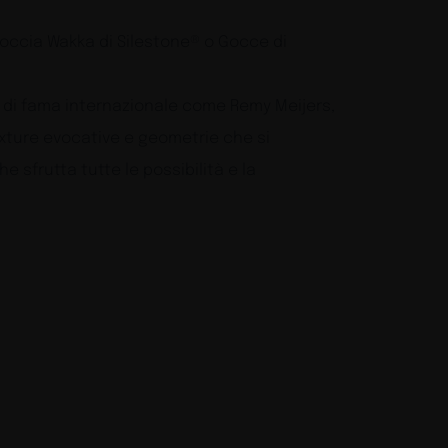
 doccia Wakka di Silestone® o Gocce di
r di fama internazionale come Remy Meijers,
exture evocative e geometrie che si
sfrutta tutte le possibilità e la