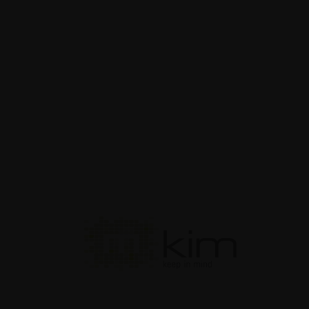
enze retail su misura
Guide
t design: non
teli stand...
Guide
enting Fairs Disegnare
 luce
Guide