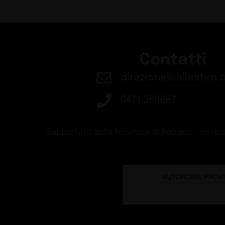
Stazione di Skøyen 
Design
Guide
Schiffini presenta B
Design
Guide
LX Hausys a EuroS
Exhibit
Guide