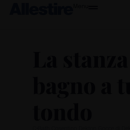
Menu
La stanza
bagno a t
tondo
C•Bath
Cosentino
Dekton
Gocce di De
,
,
,