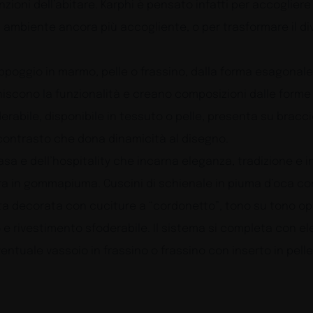
unzioni dell’abitare. Karphi è pensato infatti per accoglier
o un ambiente ancora più accogliente, o per trasformare il 
’appoggio in marmo, pelle o frassino, dalla forma esagonale
cchiscono la funzionalità e creano composizioni dalle for
abile, disponibile in tessuto o pelle, presenta su bracci
 contrasto che dona dinamicità al disegno.
a e dell’hospitality che incarna eleganza, tradizione e in
tura in gommapiuma. Cuscini di schienale in piuma d’oca c
ta decorata con cuciture a “cordonetto”, tono su tono opp
io e rivestimento sfoderabile. Il sistema si completa con e
ntuale vassoio in frassino o frassino con inserto in pelle (