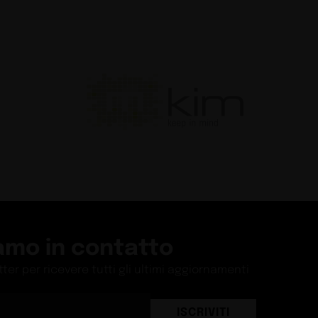
Guide
enting Fairs Disegnare
 luce
Guide
tema cresce
Guide