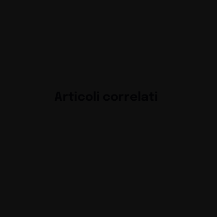
Articoli correlati
La materia come li
Exhibit
Guide
Nuovo food con vista
Brenner Outlet