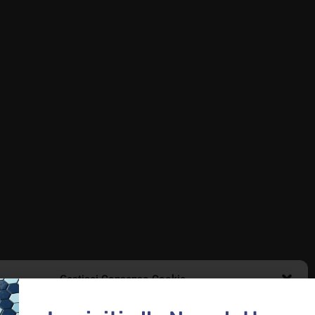
enti AI per progettare
ide
icemente Decor Lab
Guide
Gestisci Consenso Cookie
retail
le migliori esperienze, utilizziamo tecnologie come i cookie per memorizzare