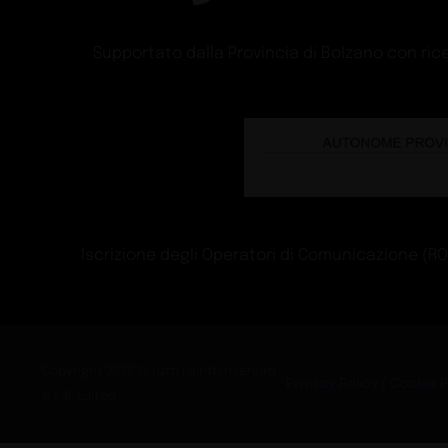
Schiffini presenta B
Design
Guide
LX Hausys a EuroS
Exhibit
Guide
Libera creatività pe
Buyers
Guide