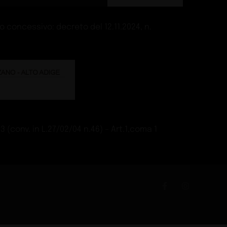
M - villa a Riccione
Guide
lità dell‘aria
ide
- showroom a Milano
Guide