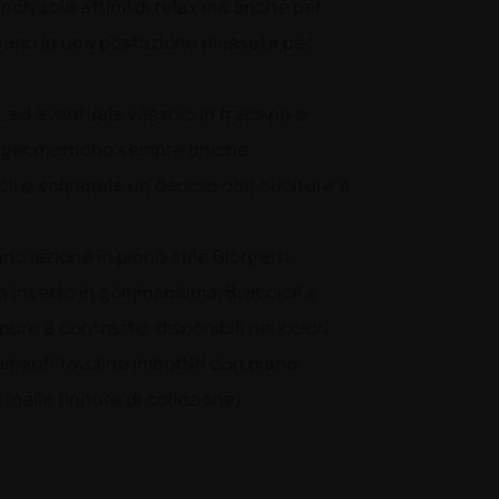
e non solo attimi di relax ma anche per
divano in una postazione rilassata per
, ed eventuale vassoio in frassino o
me geometriche sempre uniche.
oli e schienale un decoro con cuciture a
novazione in pieno stile Giorgetti.
on inserto in gommapiuma. Braccioli e
ure a contrasto, disponibili nei colori
lementi tavolino imbottiti con piano
nelle finiture di collezione).