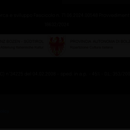
aia
Villa 
Design
hop 2026
La qua
Tech
Gu
r il bagno
Nabè 
Design