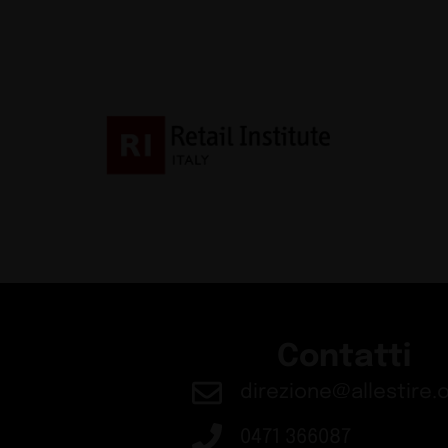
Exhibit
Guide
Confort e benesser
Buyers
Guide
Stazione di Skøyen 
Design
Guide