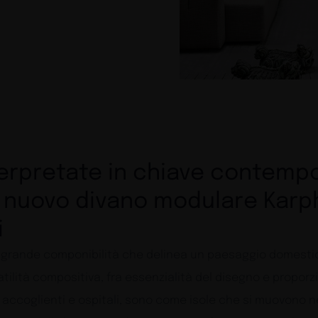
terpretate in chiave contemp
 nuovo divano modulare Karph
i
a grande componibilità che delinea un paesaggio domestic
lità compositiva, fra essenzialità del disegno e proporz
e accoglienti e ospitali, sono come isole che si muovono 