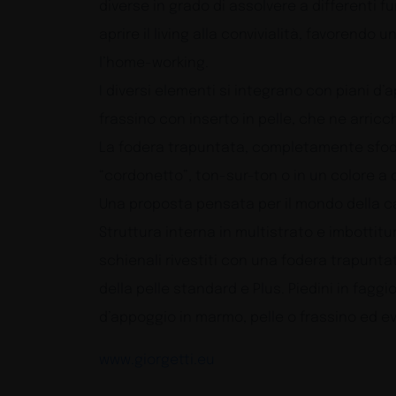
diverse in grado di assolvere a differenti f
aprire il living alla convivialità, favorend
l’home-working.
I diversi elementi si integrano con piani d
frassino con inserto in pelle, che ne arri
La fodera trapuntata, completamente sfoder
“cordonetto”, ton-sur-ton o in un colore a
Una proposta pensata per il mondo della cas
Struttura interna in multistrato e imbotti
schienali rivestiti con una fodera trapunta
della pelle standard e Plus. Piedini in fagg
d’appoggio in marmo, pelle o frassino ed eve
www.giorgetti.eu