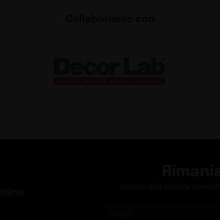
Exhibit
e
Reinv
con la
Exhibit
ad Oslo
Il sis
Exhibit