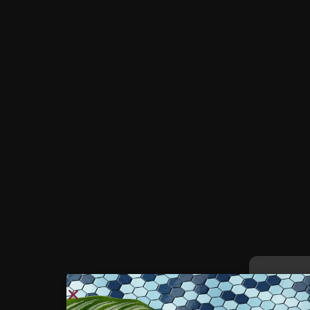
, we
Strum
Tech
Gu
ci
Sempl
Design
Barometro dei furti nel 
Per fornire 