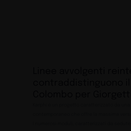
Linee avvolgenti rein
contraddistinguono il
Colombo per Giorgett
Karphi è un progetto caratterizzato da un
contemporaneo che offre la massima versati
I numerosi moduli, caratterizzati da sedut