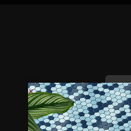
Per fornire 
e/o accedere 
permetterà d
sito. Non ac
caratteristic
Funziona