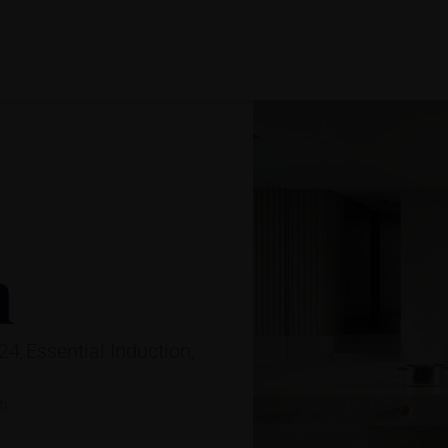
n
024
Essential Induction
,
,
ti