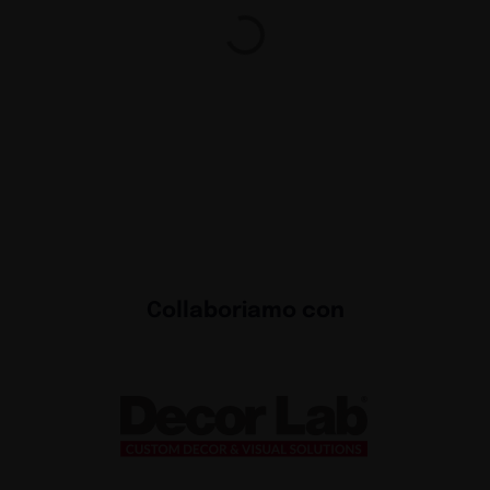
nguaggio
Esperi
Exhibit
 per il
Exhibi
chiama
Exhibit
e
Reinv
con la
Exhibit