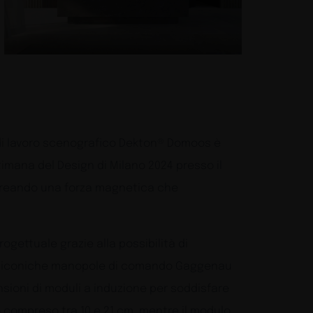
o di lavoro scenografico Dekton® Domoos è
timana del Design di Milano 2024 presso il
à, creando una forza magnetica che
rogettuale grazie alla possibilità di
on le iconiche manopole di comando Gaggenau
nsioni di moduli a induzione per soddisfare
o compreso tra 10 e 21 cm, mentre il modulo