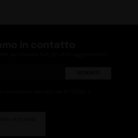
tema cresce
Guide
M - villa a Riccione
Guide