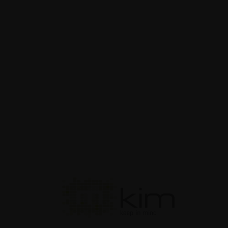
enze retail su misura
Guide
t design: non
teli stand...
Guide
enting Fairs Disegnare
 luce
Guide