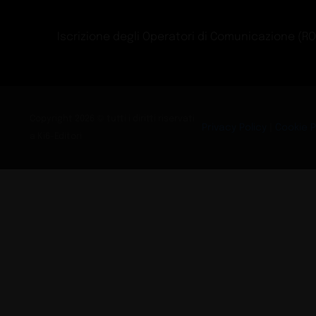
LX Hausys a EuroS
Exhibit
Guide
Libera creatività pe
Buyers
Guide
We dream in colour
celebrate craft
Exhibit
Guide