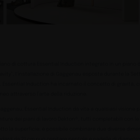
 piano di cottura Essential Induction integrato in un pian
ravity”, l’installazione di Gaggenau esposta durante la Set
io. Essential Induction ha incarnato il concetto di gravit
neo attraverso l’arte della riduzione.
 Gaggenau, Essential Induction dà vita a qualsiasi visione p
initure dei piani di lavoro Dekton®, tutti completabili c
Sotto la superficie, è possibile combinare due diverse dime
andard da 21 cm può ospitare pentole e padelle di diametr