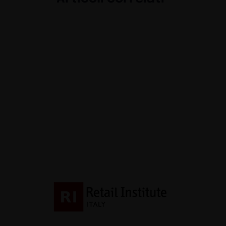
La materia come li
Exhibit
Guide
Nuovo food con vista
Brenner Outlet
Exhibit
Guide
Confort e benesser
Buyers
Guide