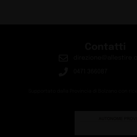
Stazione di Skøyen 
Design
Guide
Schiffini presenta B
Design
Guide