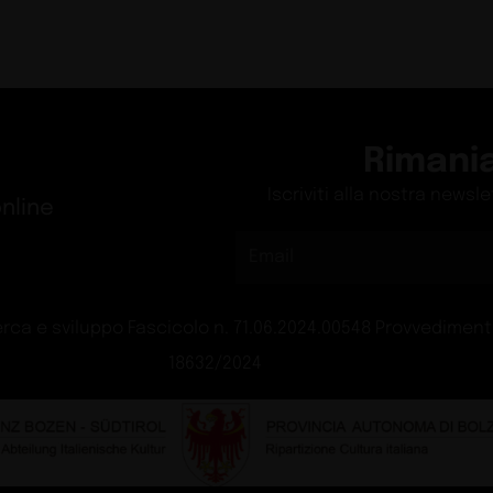
ad Oslo
Il sis
Exhibit
aia
Villa 
Design