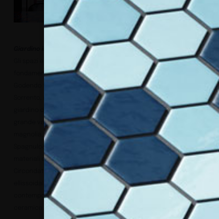
Giardino interno e piscina
Gli spazi esterni di questo progetto hanno un ruolo
fondamentale nel continuo gioco tra il “fuori” e il “dentro”.
Godendo frontalmente della meravigliosa vista sul golfo di
Sorrento, il retro dell’Hotel si affaccia invece su un grande
giardino di quasi 2.000 mq, dalle forme organiche e con una
grande varietà di piante – tra cui agrumi, palme, una grande
magnolia, direttamente selezionate dallo studio
Spagnulo&Partners in collaborazione con vivaisti locali – e
materiali diversi, come pietra naturale, legno e ceramiche.
Circondata da questo giardino lussureggiante, la piscina
ellissoidale lunga oltre 30 mt è circondata da arredi
contemporanei (Varaschin), pavimenti in pietra, legno e
ceramica.