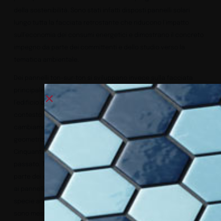
della sostenibilità. Sono stati infatti disposti pannelli solari
lungo tutta la facciata retrostante che riducono l’impatto
sull’economia dei consumi energetici e dimostrano il concreto
impegno da parte dei committenti e dello studio verso la
tematica ambientale.
Dei pannelli ton-sur-ton si sviluppano invece sulla facciata
principale e assumono forme diverse, nell’intento di spogliare
l’edificio da quell’estetica estremamente simmetrica tipica del
contesto architettonico in cui è nata in origine la struttura. Un
cambiamento efficace e al tempo stesso allineato con la
geometrizzazione e gli schemi tipici degli anni
Cinquanta/Sessanta, con uno sguardo sempre rivolto al
passato. Tutte le camere dispongono di balconi la maggior
parte dei quali affacciano sul golfo e contribuiscono, insieme
ai pannelli, a spezzare la rigidità dell’architettura. Le molteplici
specie arboree, scelte con cura e posizionate su tutti i balconi,
sono messe in risalto dai colori della facciata e avviano il