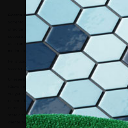
Ricerca sui materiali
Sorrento, così come l’intera Costiera Amalfitana, presenta una
straordinaria varietà di elementi identitari, che sono stati
scoperti e reinterpretati in chiave contemporanea per dar vita
ad un ambiente in costante tensione tra tradizione e
modernità.
Nell studio sul colore e nella scelta dei materiali possono
essere riscontrate molte citazioni della cultura campana.
Un esempio emblematico sono le ceramiche fatte a mano
(Giovanni De Maio) su base cotto (e non su base gres):
vengono utilizzate in modo rilevante nell’interior design delle
camere da letto, per creare rivestimenti murali o “tappeti
ceramici” oltre che per gli ambienti bagno. Le piastrelle sono
state disegnate quasi tutte dallo studio e sono ordinabili dal
cliente. Sono proposte nei colori blu, azzurri e rossi tipici della