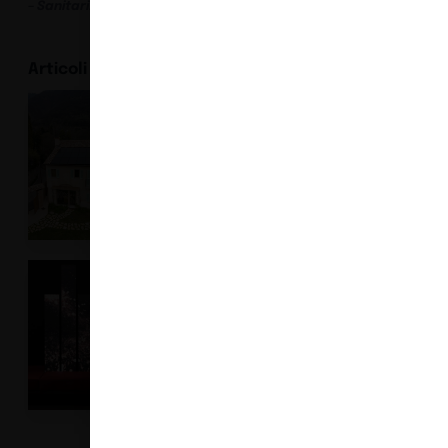
– Sanitari:
Simas
www.simas.it
Articoli correlati
Deco Nuvolato,
Vivere l’outdoor
fascino
Buyers
Guide
esotico
Buyers
Guide
L’arredo
immersivo di
Luxio
Buyers
Guide