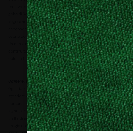
realizzato nel tetto giardino dell’edificio, con vista sull’intero
golfo di Sorrento e circondato – sul perimetro – da bassa
vegetazione mediterranea. È possibile accedervi con un
ascensore dedicato, dando la possibilità anche a chi non è
ospite dell’hotel di godere di un momento immersivo e speciale.
Un altro progetto nato per favorire ulteriormente la forte
continuità fra interno ed esterno, anche in termini di materiali,
colori e finiture.
Camere, suite e signature suite
Ogni tipologia di camera, a seconda che sia una doppia
standard o una suite, ha ricevuto un progetto di interni
personalizzato e in linea con il mood di tutto l’hotel. Le due
signature suites al quinto piano sono opere d’arte in sé. Si
tratta di ambienti “preziosi” dal design impeccabile e arredi di
pregio che si fondono armoniosamente creando uno spazio