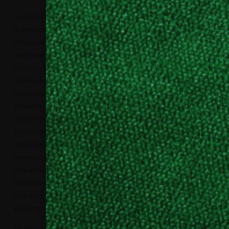
Lo studio Spagnulo&Partners ha dunque pensato di destinare,
in sinergia con la proprietà, queste ampie sale di accoglienza
all’esposizione di opere d’arte. Le sale dispongono di ampie
pareti pensate per ospitare esposizioni di quadri grazie a un
sistema di agganci con tondini per non forare le pareti, proprio
come avviene nelle gallerie e musei d’arte. È stata così avviata
una collaborazione con la Galleria d’arte Nicola Pedana
(Caserta) in modo da poter accogliere a rotazione opere e
mostre tematiche. I primi artisti esposti saranno Luigi Mainolfi e
Marco Gastini. I quadri e gli artisti cambieranno a rotazione
stagionale e gli ospiti dell’albergo o anche il pubblico esterno
avranno così modo di conoscere sempre qualcosa di diverso.
In questo senso l’albergo si trasforma in hub culturale, in luogo
pubblico che promuove non solo la ricettività e
l’intrattenimento, ma anche attività culturali. Un luogo dunque
per scoprire l’arte moderna e la cultura materiale locale.
Un altro spazio comune molto importante è il Roof-top Bar,