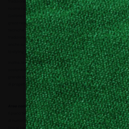
tradizione sorrentina. Nei diversi ambienti, per i pavimenti
ricorre l’utilizzo di legni stonalizzati della tradizione marinara
(Listone Giordano) e delle pietre naturali neutre, di tessuti
grezzi realizzati nei filati blu, verdi e rossi che ripercorrono
tecniche antiche (Mariantonia Urru). Vasi e oggetti della
tradizione artigianale sorrentina, realizzati da artigiani locali
anche su disegno di Spagnulo&Partners, vanno a completare
lo styling degli ambienti.
Inoltre, la ricerca sui materiali è sempre guidata da scelte
sostenibili: oltre ai pannelli solari, sono state utilizzate per la
grande maggioranza maestranze e materiali locali, in un’ottica
di progetto il più possibile a km 0.
Aree comuni
Il piano terra della struttura dispone di una grande superficie e
di numerosi spazi comuni: dalla hall all’ampia sala adiacente,
fino al bar e al ristorante che affacciano sul giardino interno.