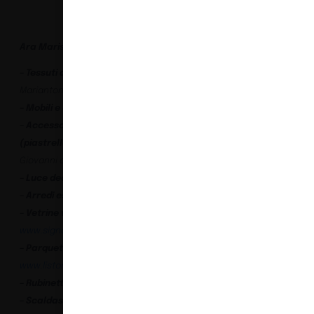
Ara Maris
– Tessuti di testate dei letti, tappeti delle camere e cuscini:
Mariantonia Urru
www.mariantoniaurru.com
– Mobili e arredi fissi:
Molteni
www.molteni.it
– Accessori e piastrelle delle camere e delle zone comuni
(piastrelle dei bagni su disegno di Spagnulo&Partners):
Giovanni de Maio
www.giovannidemaio.com
– Luce decorativa e tecnica:
Panzeri
www.panzeri.it
– Arredi esterni:
Varaschin
www.varaschin.it
– Vetrine vini piano terra:
Signature Kitchen
www.signaturekitchensuite.it
– Parquet camere e zone comuni:
Listone Giordano
www.listonegiordano.com
– Rubinetteria:
Zucchetti
www.zucchettikos.it
– Scaldasalviette:
Tubes
www.tubesradiatori.com/it