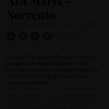
Ara Maris –
Sorrento
,
,
,
Ara Maris
Galleria d’arte Nicola Pedana
Sorrento
Spagnulo&Partners
,
Technogym
Aggiungi ai preferiti
Lo studio Spagnulo&Partners firma il
progetto di riqualificazione di una
struttura ricettiva di grande fascino in
cui l’identità del luogo ha una sua
valenza speciale
L’Hotel 5* lusso Ara Maris sorge in via Correale 15 a Sorrento,
parte della suggestiva cornice della Costiera Amalfitana. Lo
studio Spagnulo&Partners, nel pieno rispetto del contesto
architettonico originario e del paesaggio circostante, ha