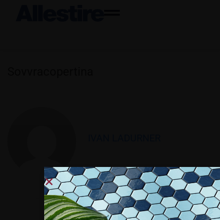
Sovvracopertina
IVAN LADURNER