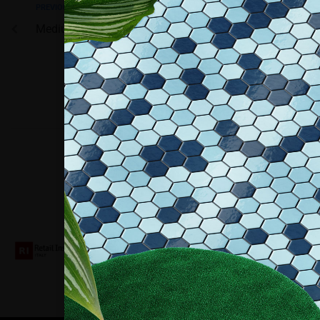
PREVIOUS
Medium (1/2 pagina)
NEXT
Prima copertina (full)
Collaboriamo con