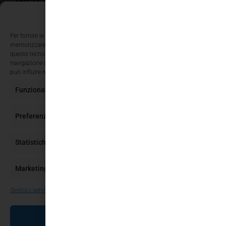
Tech
Guide
Gestisci Consenso Cookie
Per fornire le migliori esperienze, utilizziamo tecnologie come i cookie per
memorizzare e/o accedere alle informazioni del dispositivo. Il consenso a
queste tecnologie ci permetterà di elaborare dati come il comportamento di
navigazione o ID unici su questo sito. Non acconsentire o ritirare il consenso
può influire negativamente su alcune caratteristiche e funzioni.
Funzionale
Sempre attivo
Preferenze
Statistiche
Marketing
Gestisci servizi
ACCETTA