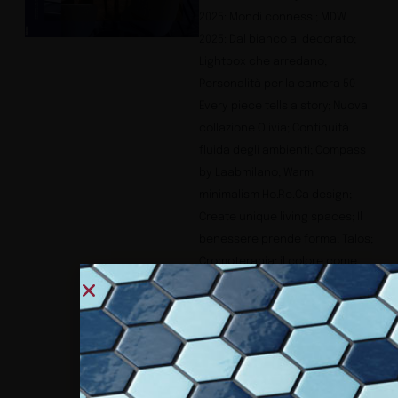
2025: Mondi connessi; MDW
2025: Dal bianco al decorato;
Lightbox che arredano;
Personalità per la camera 50
Every piece tells a story; Nuova
collazione Olivia; Continuità
fluida degli ambienti; Compass
by Laabmilano; Warm
minimalism Ho.Re.Ca design;
Create unique living spaces; Il
benessere prende forma; Talos;
Cromoterapia: il colore come
alleato; Specchi interattivi per
un design contemporaneo;
Fakro: un configuratore
semplice e intuitivo; LG Kinetic
LED