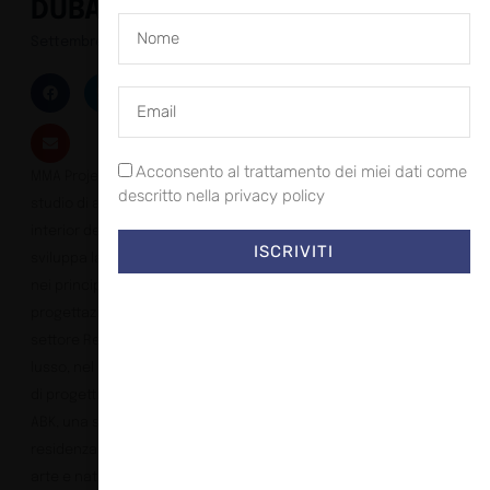
DUBAI
Settembre 8, 2023
Acconsento al trattamento dei miei dati come
MMA Projects, rinomato
descritto nella privacy policy
studio di architettura e
interior design che
ISCRIVITI
sviluppa la sua attività
nei principali ambiti della
progettazione, tra cui il
settore Residenziale di
lusso, nel suo portfolio
di progetti presenta Villa
ABK, una suggestiva
residenza privata dove
arte e natura si fondono