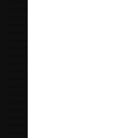
Francesco Meneghello
per accogliere progetti
radicali e
sperimentazioni
astratte, in perpetua
oscillazione tra arte e
design. Mirrorless è un
oggetto metafisico,
appartiene a mondi di
pensieri che si
allontanano dalla logica
razionale per
sperimentare altri
universi di senso che
hanno a che fare con
l’astrazione, il
paradosso, l’utopia.
Mirrorless è una