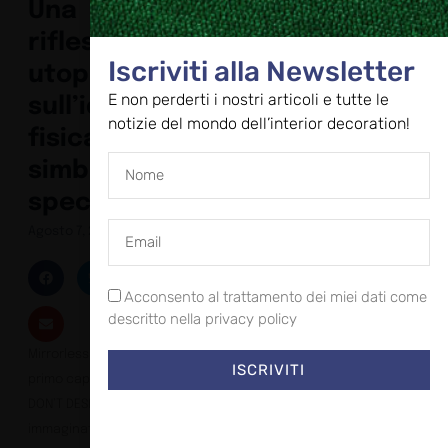
Una
riflessione
Iscriviti alla Newsletter
utopica
E non perderti i nostri articoli e tutte le
sull’idea
notizie del mondo dell’interior decoration!
fisica e
simbolica di
specchio
Agosto 7, 2024
Acconsento al trattamento dei miei dati come
descritto nella privacy policy
Mirrorless rappresenta il
ISCRIVITI
primo capitolo di WE
DON’T DESIGN, il format
immaginato da