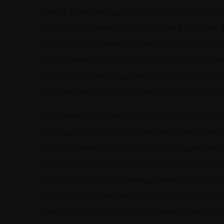
pietra, dalle linee pulite e naturali, l’archite
Dickson un gamma di colori e scelte grafiche di
cui nasce la gamma: le tinte unite texturizzate 
piqué, tweed e tessuti screziati (con una luce
dalle tinte intense oppure più luminose e sotti
fresche, armoniose o minimaliste, tradizionali 
28 referenze Orchestra sono inoltre disponibi
adatta per installazioni permanenti, molto espo
all’inquinamento. Con un nuovo e più perform
antipioggia, i tessuti tecnici MAX offrono una 
caso di precipitazioni temporanee e contro l’um
perfetti per godere della vita outdoor con ogn
senza confronti. Questo trattamento innovativo,