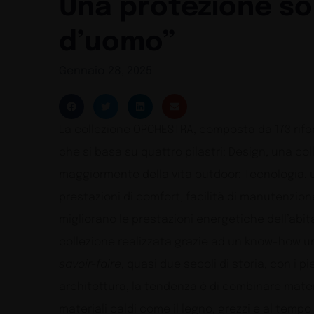
Una protezione so
d’uomo”
Gennaio 28, 2025
La collezione ORCHESTRA, composta da 173 rifer
che si basa su quattro pilastri: Design, una c
maggiormente della vita outdoor; Tecnologia, u
prestazioni di comfort, facilità di manutenzion
migliorano le prestazioni energetiche dell’abit
collezione realizzata grazie ad un know-how un
savoir-faire
, quasi due secoli di storia, con i p
architettura, la tendenza è di combinare mater
materiali caldi come il legno, grezzi e al tempo