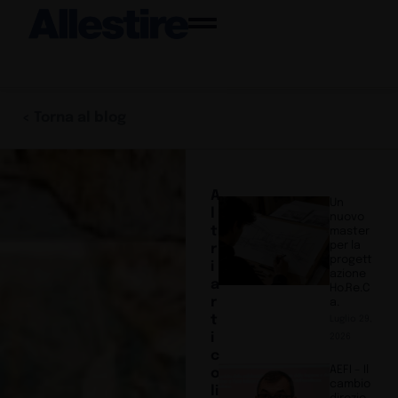
< Torna al blog
A
Un
l
nuovo
t
master
per la
r
progett
i
azione
a
Ho.Re.C
r
a.
t
Luglio 29,
i
2026
c
AEFI – Il
o
cambio
li