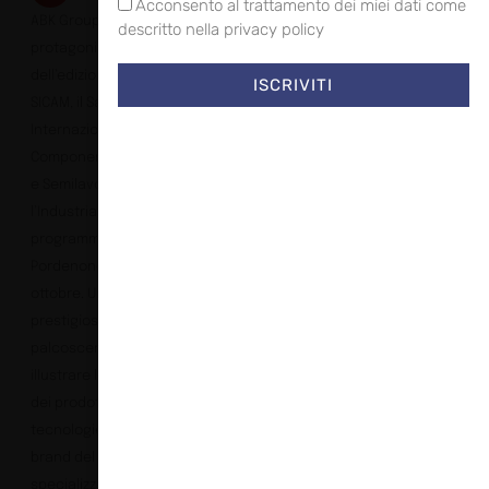
Acconsento al trattamento dei miei dati come
ABK Group sarà tra i
descritto nella privacy policy
protagonisti
dell’edizione 2023 di
ISCRIVITI
SICAM, il Salone
Internazionale dei
Componenti, Accessori
e Semilavorati per
l’Industria del Mobile, in
programma a
Pordenone dal 17 al 20
ottobre. Una vetrina
prestigiosa,
palcoscenico ideale per
illustrare le potenzialità
dei prodotti e delle
tecnologie firmati dai
brand del gruppo
specializzati in grandi