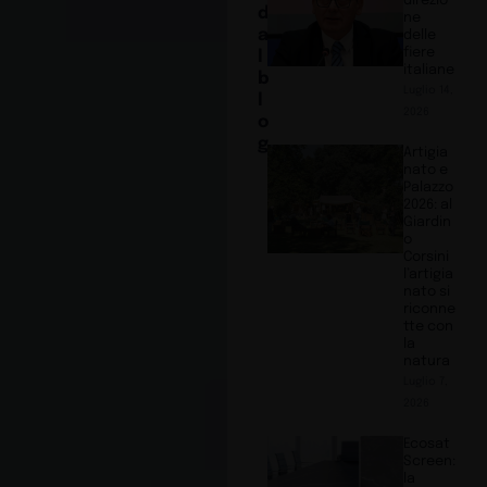
direzio
d
ne
a
delle
fiere
l
italiane
b
Luglio 14,
l
2026
o
g
Artigia
nato e
Palazzo
2026: al
Giardin
o
Corsini
l’artigia
nato si
riconne
tte con
la
natura
Luglio 7,
2026
Ecosat
Screen:
la