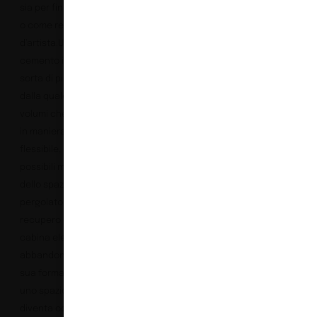
sia per fini commerciali
o come residenza
d’artista.Un plateau di
cemento identifica una
sorta di piazza pubblica
dalla quale emergono 3
volumi che definiscono,
in maniera labile e
flessibile, diversi
possibili modi di uso
dello spazio: la cabina, il
pergolato e la piscina. Il
recupero e riuso della
cabina elettrica
abbandonata, data la
sua forma inusuale per
uno spazio abitato,
diventa occasione di