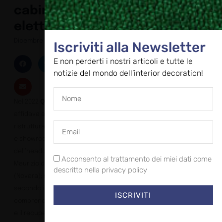
cabina
elettrica
Dicembre 30, 2024
Iscriviti alla Newsletter
E non perderti i nostri articoli e tutte le
notizie del mondo dell’interior decoration!
Nel 2022
QuadroDesign
affidava a
studio wok
la
ristrutturazione di uffici
e showroom
dell’headquarters di San
Acconsento al trattamento dei miei dati come
Maurizio d’Opaglio
descritto nella privacy policy
(Novara); nel 2024 un
secondo intervento, che
ISCRIVITI
comprende spazi aperti
e il recupero di una