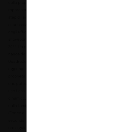
della proprietà e
rappresenta il secondo
step di lavori,
successivo al restyling
degli uffici e dello
showroom, avvenuti nel
2022. Un progetto che
nasce dalla volontà di
QuadroDesign di
aggiungere alla
proprietà nuovi spazi
che potessero avere un
uso flessibile e
dinamico, utilizzabili sia
dalla famiglia Magistro
(Enrico e Elena sono la
seconda generazione,
ora a guidare l’azienda),