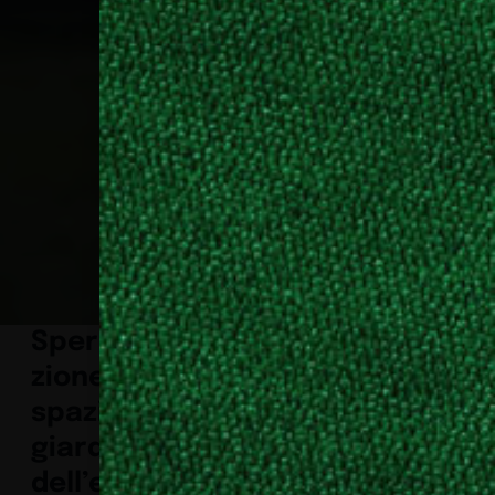
Sperimenta
zione
spaziale del
giardino e
dell’ex