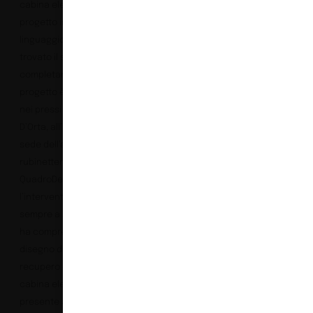
cabina elettrica. Un
progetto in continuità di
linguaggio che oggi ha
trovato il suo
completamento. Il
progetto è localizzato
nei pressi del Lago
D’Orta, all’interno della
sede dell’azienda di
rubinetterie
QuadroDesign;
l’intervento – affidato
sempre a studio wok –
ha compreso il ri-
disegno del giardino e il
recupero di una vecchia
cabina elettrica
presente all’interno