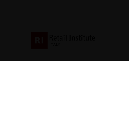
Contatti
direzione@allestire.o
0471 366087