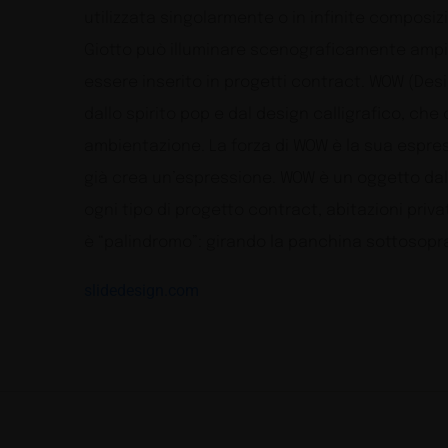
utilizzata singolarmente o in infinite composi
Giotto può illuminare scenograficamente ampi s
essere inserito in progetti contract. WOW (De
dallo spirito pop e dal design calligrafico, che 
ambientazione. La forza di WOW è la sua espres
già crea un’espressione. WOW è un oggetto dal
ogni tipo di progetto contract, abitazioni priva
è “palindromo”: girando la panchina sottosopra,
slidedesign.com