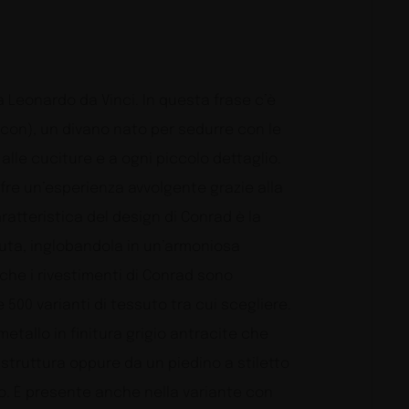
 Leonardo da Vinci. In questa frase c’è
con), un divano nato per sedurre con le
alle cuciture e a ogni piccolo dettaglio.
ffre un’esperienza avvolgente grazie alla
ratteristica del design di Conrad è la
uta, inglobandola in un’armoniosa
nche i rivestimenti di Conrad sono
 500 varianti di tessuto tra cui scegliere.
tallo in finitura grigio antracite che
a struttura oppure da un piedino a stiletto
. È presente anche nella variante con