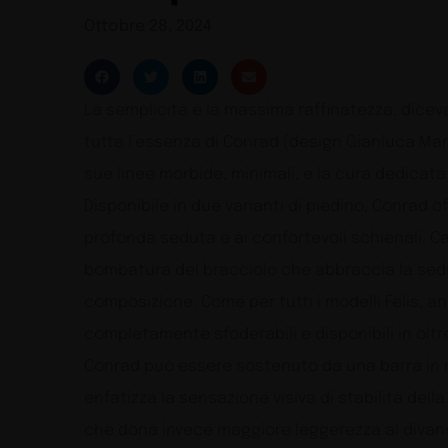
Ottobre 28, 2024
La semplicità è la massima raffinatezza, diceva
tutta l’essenza di Conrad (design Gianluca Mar
sue linee morbide, minimali, e la cura dedicata 
Disponibile in due varianti di piedino, Conrad o
profonda seduta e ai confortevoli schienali. Ca
bombatura del bracciolo che abbraccia la sed
composizione. Come per tutti i modelli Felis, a
completamente sfoderabili e disponibili in oltre
Conrad può essere sostenuto da una barra in me
enfatizza la sensazione visiva di stabilità dell
che dona invece maggiore leggerezza al divano